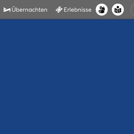
Übernachten
Erlebnisse
UNS
PRI
ERL
STR
VER
BUC
SER