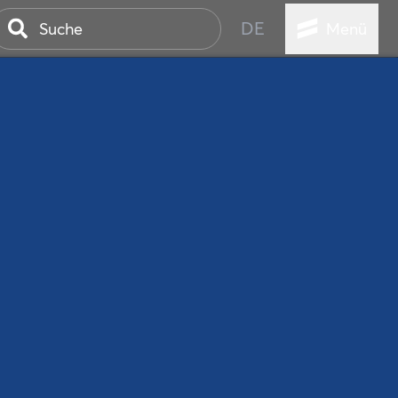
DE
Menü
ER SEEBAD
WALL
EBEN
AND IST IMMER
ANSTALTUNGEN
HEN
VICE