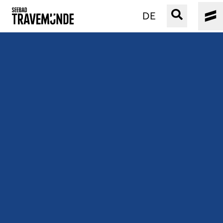
DE
UNSER SEEBAD
PRIWALL
ERLEBEN
STRAND IST IMMER
VERANSTALTUNGEN
BUCHEN
SERVICE
Gebärdensprache