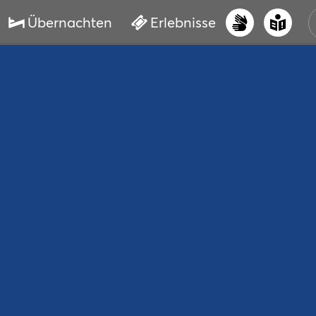
Übernachten
Erlebnisse
UNS
PRI
ERL
STR
VER
BUC
SER