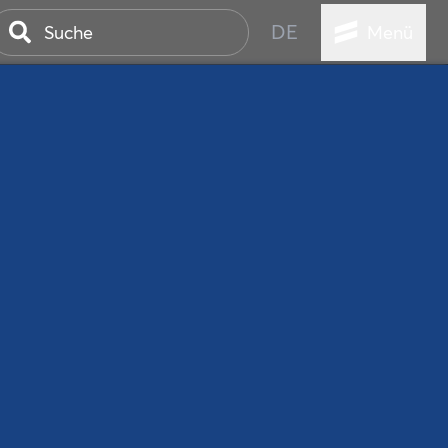
DE
Menü
ER SEEBAD
WALL
EBEN
AND IST IMMER
ANSTALTUNGEN
HEN
VICE