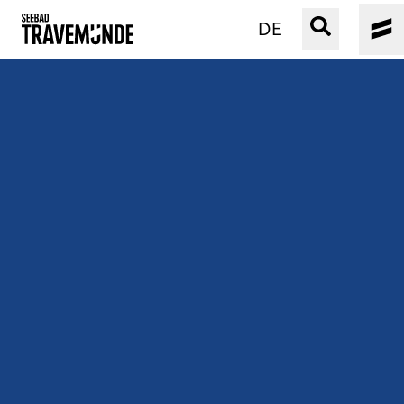
DE
UNSER SEEBAD
PRIWALL
ERLEBEN
STRAND IST IMMER
VERANSTALTUNGEN
BUCHEN
SERVICE
Gebärdensprache