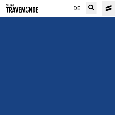
DE
UNSER SEEBAD
PRIWALL
ERLEBEN
STRAND IST IMMER
VERANSTALTUNGEN
BUCHEN
SERVICE
Gebärdensprache