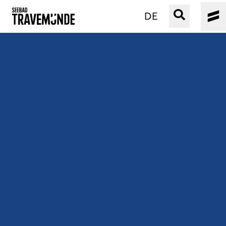
DE
UNSER SEEBAD
PRIWALL
ERLEBEN
STRAND IST IMMER
VERANSTALTUNGEN
BUCHEN
SERVICE
Gebärdensprache