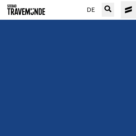
DE
UNSER SEEBAD
PRIWALL
ERLEBEN
STRAND IST IMMER
VERANSTALTUNGEN
BUCHEN
SERVICE
Gebärdensprache