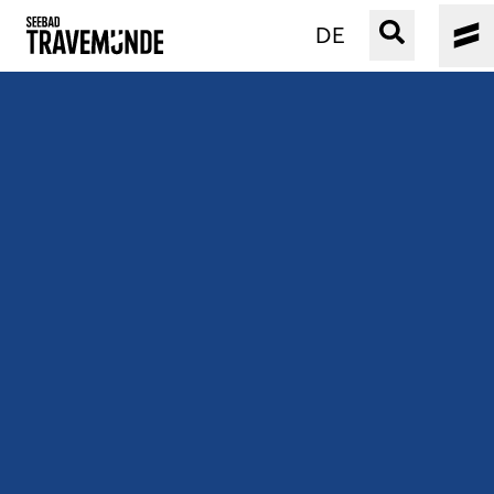
DE
UNSER SEEBAD
PRIWALL
ERLEBEN
STRAND IST IMMER
VERANSTALTUNGEN
BUCHEN
SERVICE
Gebärdensprache