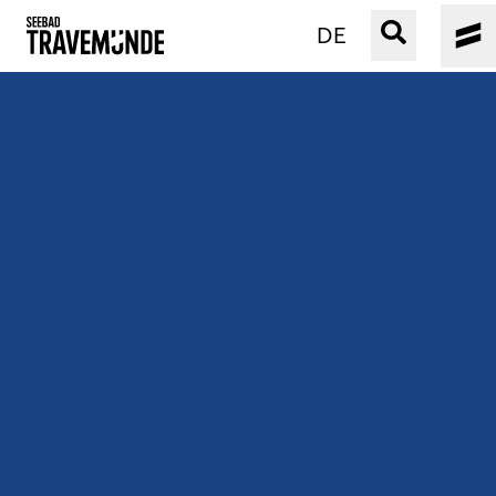
DE
UNSER SEEBAD
PRIWALL
ERLEBEN
STRAND IST IMMER
VERANSTALTUNGEN
BUCHEN
SERVICE
Gebärdensprache