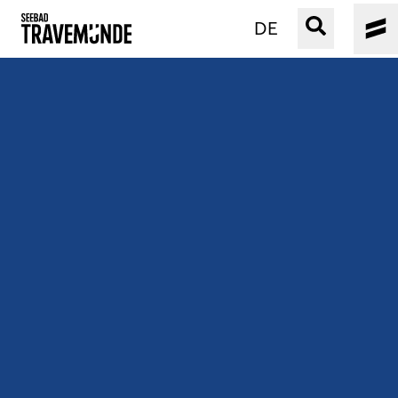
DE
UNSER SEEBAD
PRIWALL
ERLEBEN
STRAND IST IMMER
VERANSTALTUNGEN
BUCHEN
SERVICE
Gebärdensprache