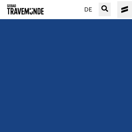
DE
UNSER SEEBAD
PRIWALL
ERLEBEN
STRAND IST IMMER
VERANSTALTUNGEN
BUCHEN
SERVICE
Gebärdensprache