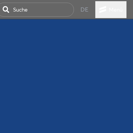
DE
Menü
ER SEEBAD
WALL
EBEN
AND IST IMMER
ANSTALTUNGEN
HEN
VICE