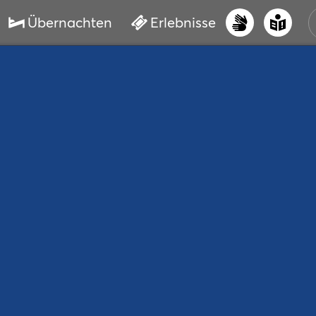
Übernachten
Erlebnisse
UNS
PRI
ERL
STR
VER
BUC
SER