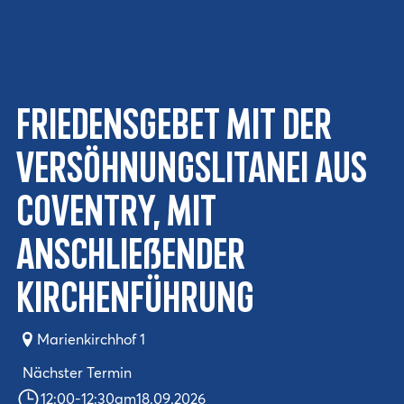
Friedensgebet mit der
Versöhnungslitanei aus
Coventry, mit
anschließender
Kirchenführung
Marienkirchhof 1
Nächster Termin
12:00
-
12:30
am
18.09.2026