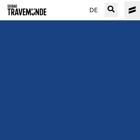
DE
UNSER SEEBAD
PRIWALL
ERLEBEN
STRAND IST IMMER
VERANSTALTUNGEN
BUCHEN
SERVICE
Gebärdensprache