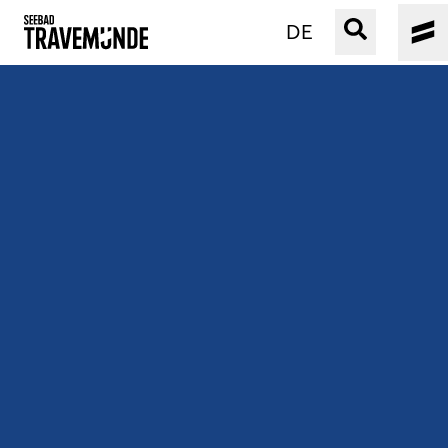
DE
UNSER SEEBAD
PRIWALL
ERLEBEN
STRAND IST IMMER
VERANSTALTUNGEN
BUCHEN
SERVICE
Gebärdensprache