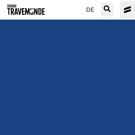
DE
UNSER SEEBAD
PRIWALL
ERLEBEN
STRAND IST IMMER
VERANSTALTUNGEN
BUCHEN
SERVICE
Gebärdensprache