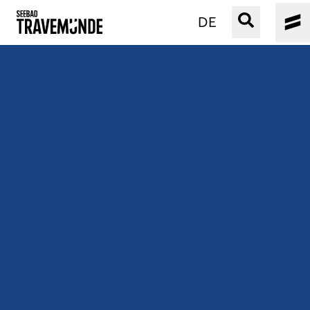
DE
UNSER SEEBAD
PRIWALL
ERLEBEN
STRAND IST IMMER
VERANSTALTUNGEN
BUCHEN
SERVICE
Gebärdensprache