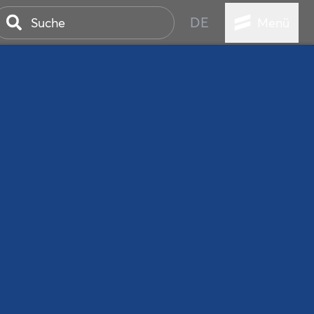
DE
Menü
ER SEEBAD
WALL
EBEN
AND IST IMMER
ANSTALTUNGEN
HEN
VICE