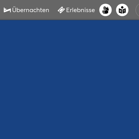
Übernachten
Erlebnisse
UNS
PRI
ERL
STR
VER
BUC
SER