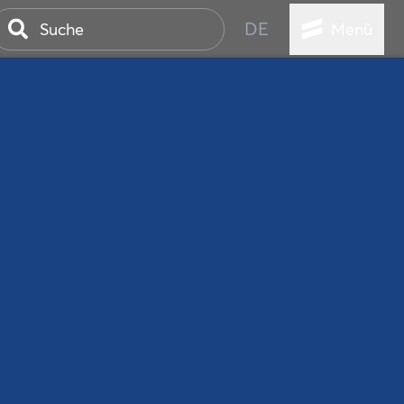
DE
Menü
ER SEEBAD
WALL
EBEN
AND IST IMMER
ANSTALTUNGEN
HEN
VICE