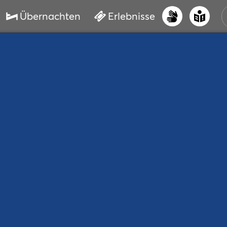
Übernachten
Erlebnisse
UNS
PRI
ERL
STR
VER
BUC
SER