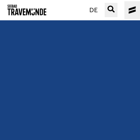
DE
UNSER SEEBAD
PRIWALL
ERLEBEN
STRAND IST IMMER
VERANSTALTUNGEN
BUCHEN
SERVICE
Gebärdensprache