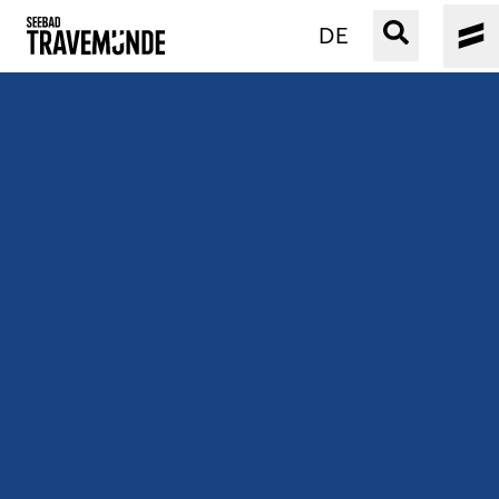
DE
UNSER SEEBAD
PRIWALL
ERLEBEN
STRAND IST IMMER
VERANSTALTUNGEN
BUCHEN
SERVICE
Gebärdensprache