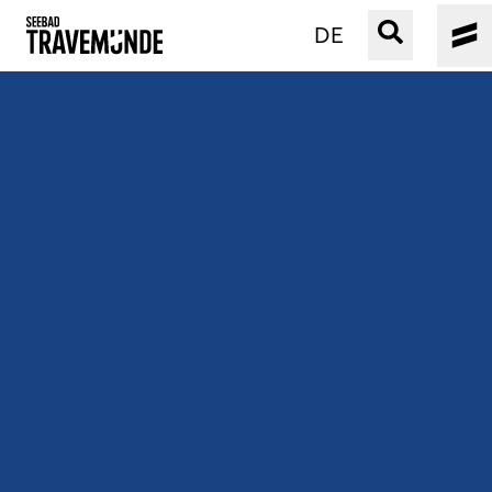
DE
UNSER SEEBAD
PRIWALL
ERLEBEN
STRAND IST IMMER
VERANSTALTUNGEN
BUCHEN
SERVICE
Gebärdensprache