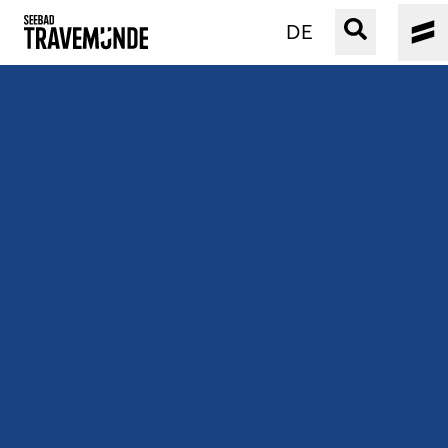
DE
UNSER SEEBAD
PRIWALL
ERLEBEN
STRAND IST IMMER
VERANSTALTUNGEN
BUCHEN
SERVICE
Gebärdensprache