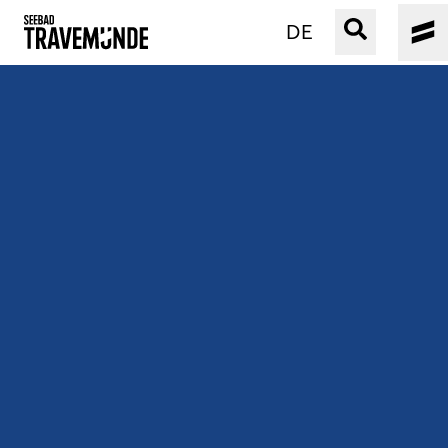
DE
UNSER SEEBAD
PRIWALL
ERLEBEN
STRAND IST IMMER
VERANSTALTUNGEN
BUCHEN
SERVICE
Gebärdensprache