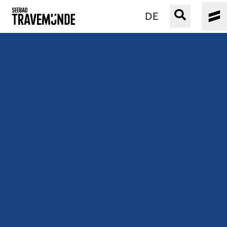
DE
UNSER SEEBAD
PRIWALL
ERLEBEN
STRAND IST IMMER
VERANSTALTUNGEN
BUCHEN
SERVICE
Gebärdensprache