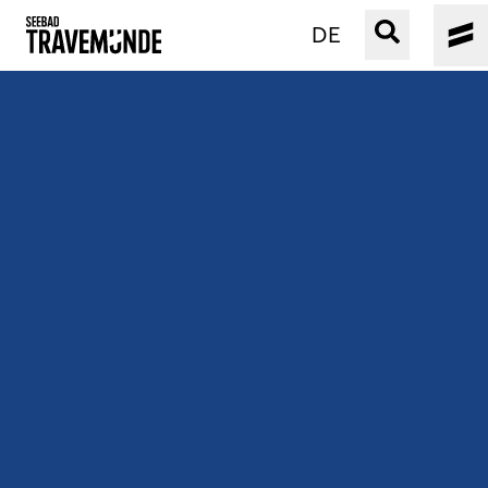
DE
UNSER SEEBAD
PRIWALL
ERLEBEN
STRAND IST IMMER
VERANSTALTUNGEN
BUCHEN
SERVICE
Gebärdensprache