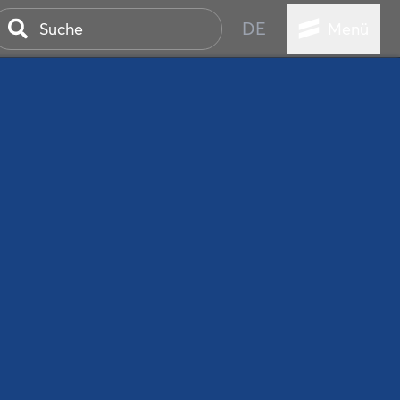
DE
Menü
ER SEEBAD
WALL
EBEN
AND IST IMMER
ANSTALTUNGEN
HEN
VICE