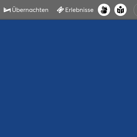
Übernachten
Erlebnisse
UNS
PRI
ERL
STR
VER
BUC
SER