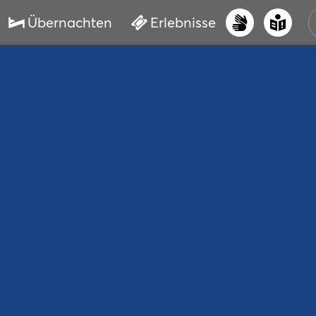
Übernachten
Erlebnisse
UNS
PRI
ERL
STR
VER
BUC
SER