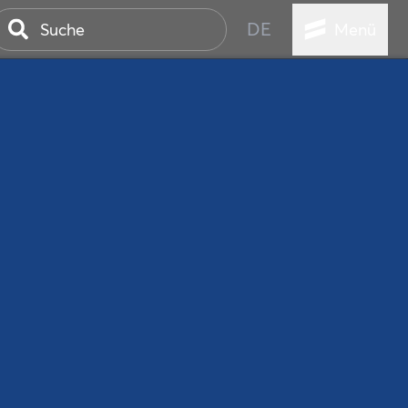
DE
Menü
ER SEEBAD
WALL
EBEN
AND IST IMMER
ANSTALTUNGEN
HEN
VICE