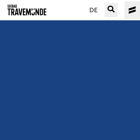
DE
UNSER SEEBAD
PRIWALL
ERLEBEN
STRAND IST IMMER
VERANSTALTUNGEN
BUCHEN
SERVICE
Gebärdensprache