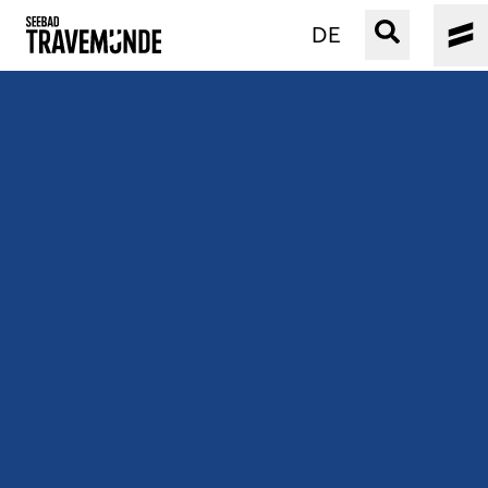
DE
UNSER SEEBAD
PRIWALL
ERLEBEN
STRAND IST IMMER
VERANSTALTUNGEN
BUCHEN
SERVICE
Gebärdensprache