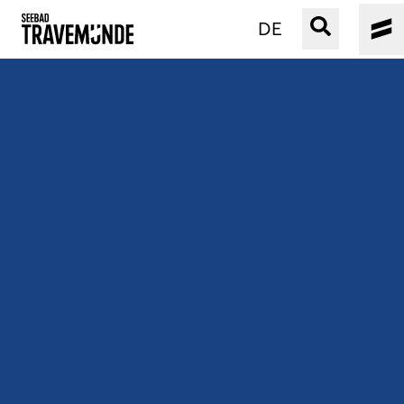
DE
UNSER SEEBAD
PRIWALL
ERLEBEN
STRAND IST IMMER
VERANSTALTUNGEN
BUCHEN
SERVICE
Gebärdensprache