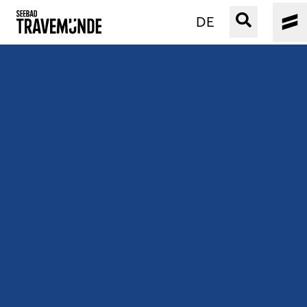
DE
UNSER SEEBAD
PRIWALL
ERLEBEN
STRAND IST IMMER
VERANSTALTUNGEN
BUCHEN
SERVICE
Gebärdensprache