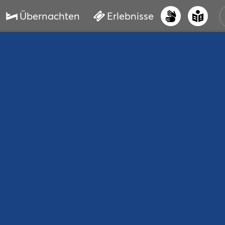
Übernachten
Erlebnisse
UNS
PRI
ERL
STR
VER
BUC
SER