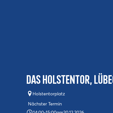
Das Holstentor, Lübe
Holstentorplatz
Nächster Termin
14:00
-
15:00
am
20.12.2026