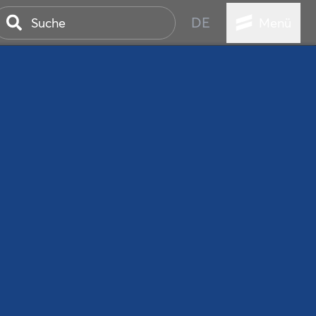
DE
Menü
ER SEEBAD
WALL
EBEN
AND IST IMMER
ANSTALTUNGEN
HEN
VICE