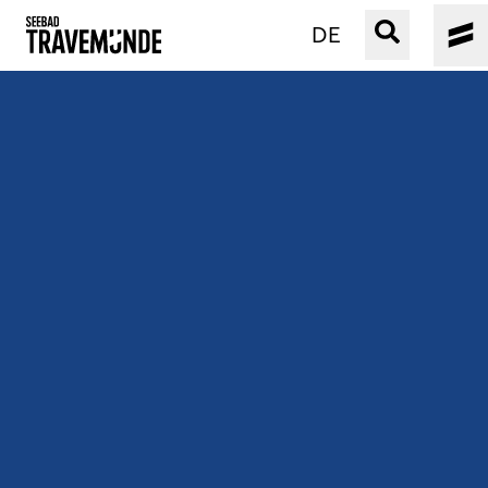
DE
UNSER SEEBAD
PRIWALL
ERLEBEN
STRAND IST IMMER
VERANSTALTUNGEN
BUCHEN
SERVICE
Gebärdensprache