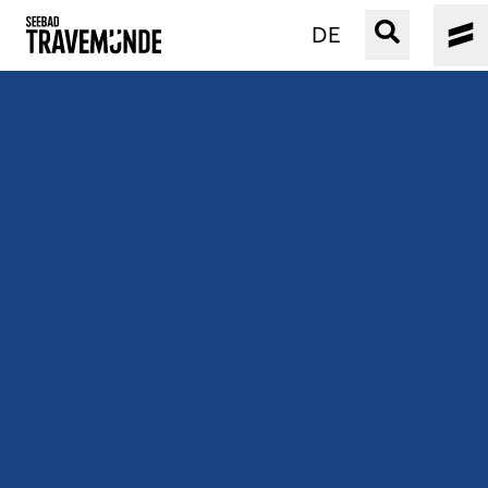
DE
UNSER SEEBAD
PRIWALL
ERLEBEN
STRAND IST IMMER
VERANSTALTUNGEN
BUCHEN
SERVICE
Gebärdensprache