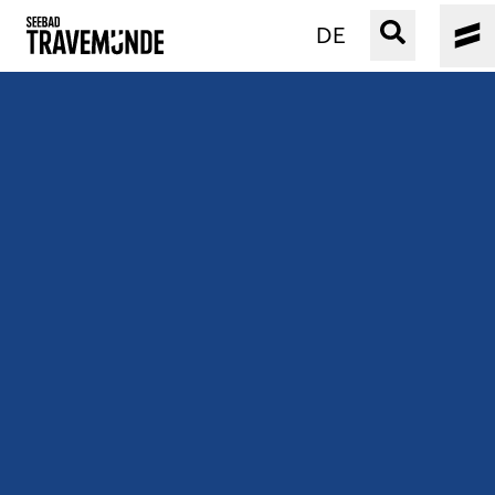
DE
UNSER SEEBAD
PRIWALL
ERLEBEN
STRAND IST IMMER
VERANSTALTUNGEN
BUCHEN
SERVICE
Gebärdensprache