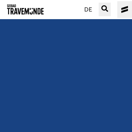
DE
UNSER SEEBAD
PRIWALL
ERLEBEN
STRAND IST IMMER
VERANSTALTUNGEN
BUCHEN
SERVICE
Gebärdensprache