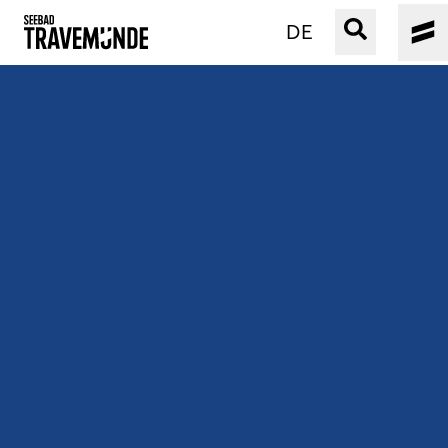
DE
UNSER SEEBAD
PRIWALL
ERLEBEN
STRAND IST IMMER
VERANSTALTUNGEN
BUCHEN
SERVICE
Gebärdensprache