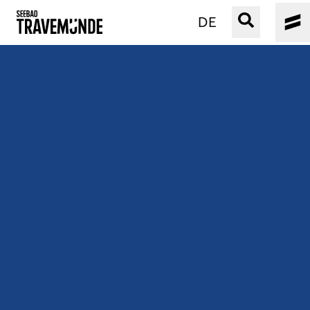
DE
UNSER SEEBAD
PRIWALL
ERLEBEN
STRAND IST IMMER
VERANSTALTUNGEN
BUCHEN
SERVICE
Gebärdensprache