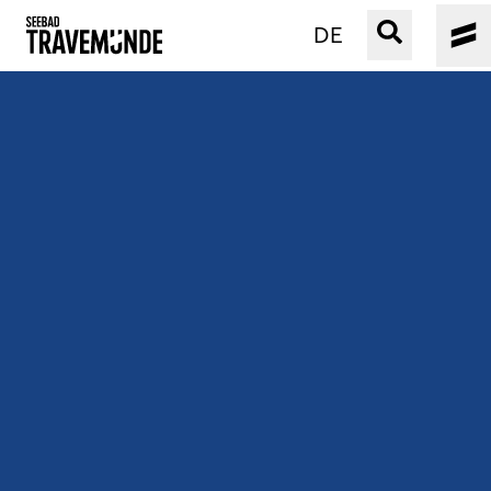
DE
UNSER SEEBAD
PRIWALL
ERLEBEN
STRAND IST IMMER
VERANSTALTUNGEN
BUCHEN
SERVICE
Gebärdensprache