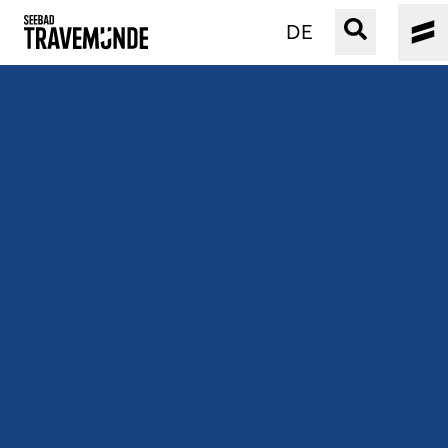
DE
UNSER SEEBAD
PRIWALL
ERLEBEN
STRAND IST IMMER
VERANSTALTUNGEN
BUCHEN
SERVICE
Gebärdensprache