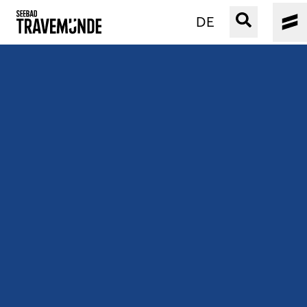
DE
UNSER SEEBAD
PRIWALL
ERLEBEN
STRAND IST IMMER
VERANSTALTUNGEN
BUCHEN
SERVICE
Gebärdensprache