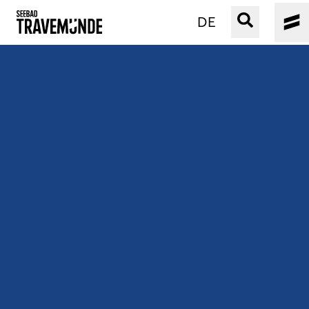
DE
UNSER SEEBAD
PRIWALL
ERLEBEN
STRAND IST IMMER
VERANSTALTUNGEN
BUCHEN
SERVICE
Gebärdensprache