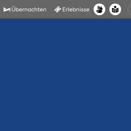
Übernachten
Erlebnisse
UNS
PRI
ERL
STR
VER
BUC
SER