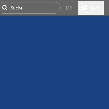
DE
Menü
ER SEEBAD
WALL
EBEN
AND IST IMMER
ANSTALTUNGEN
HEN
VICE