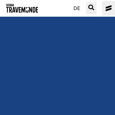
DE
UNSER SEEBAD
PRIWALL
ERLEBEN
STRAND IST IMMER
VERANSTALTUNGEN
BUCHEN
SERVICE
Gebärdensprache