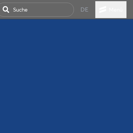
DE
Menü
ER SEEBAD
WALL
EBEN
AND IST IMMER
ANSTALTUNGEN
HEN
VICE