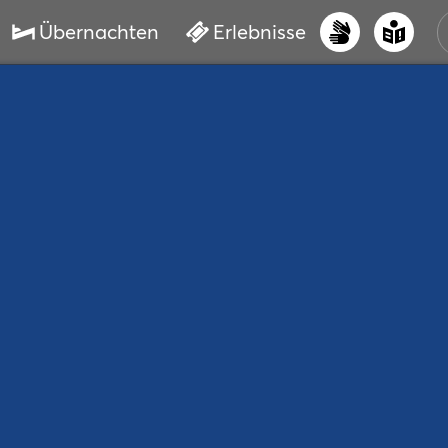
Übernachten
Erlebnisse
UNS
PRI
ERL
STR
VER
BUC
SER