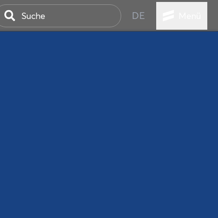
DE
Menü
ER SEEBAD
WALL
EBEN
AND IST IMMER
ANSTALTUNGEN
HEN
VICE