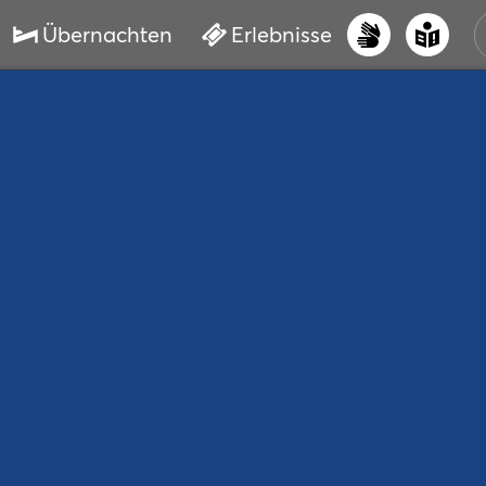
Übernachten
Erlebnisse
UNS
PRI
ERL
STR
VER
BUC
SER