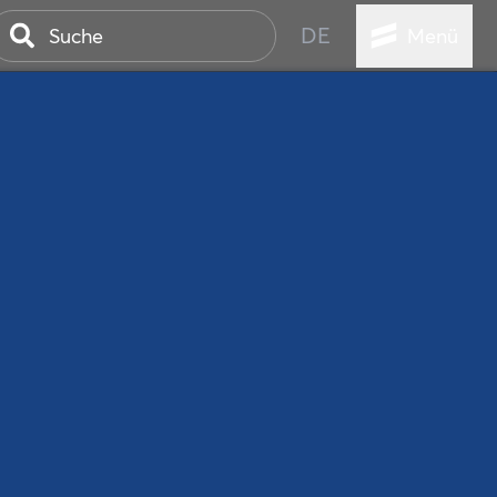
DE
Menü
ER SEEBAD
WALL
EBEN
AND IST IMMER
ANSTALTUNGEN
HEN
VICE