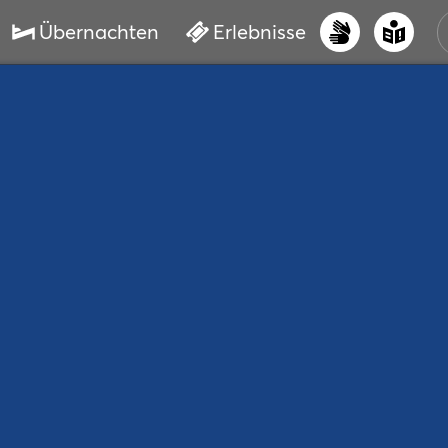
Übernachten
Erlebnisse
UNS
PRI
ERL
STR
VER
BUC
SER