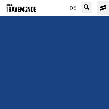
DE
UNSER SEEBAD
PRIWALL
ERLEBEN
STRAND IST IMMER
VERANSTALTUNGEN
BUCHEN
SERVICE
Gebärdensprache