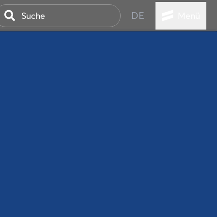
DE
Menü
ER SEEBAD
WALL
EBEN
AND IST IMMER
ANSTALTUNGEN
HEN
VICE