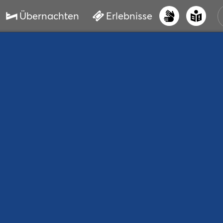
Übernachten
Erlebnisse
UNS
PRI
ERL
STR
VER
BUC
SER