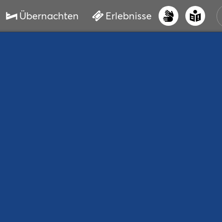
Übernachten
Erlebnisse
UNS
PRI
ERL
STR
VER
BUC
SER