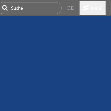
DE
Menü
ER SEEBAD
WALL
EBEN
AND IST IMMER
ANSTALTUNGEN
HEN
VICE